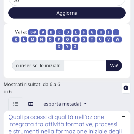
Vai a:
0-9
A
B
C
D
E
F
G
H
I
J
K
L
M
N
O
P
Q
R
S
T
U
V
W
X
Y
Z
o inserisci le iniziali:
Mostrati risultati da 6 a 6
di 6
esporta metadati
Quali processi di qualità nell’azione
integrata tra attività formative, processi
e strumenti nella formazione iniziale degli