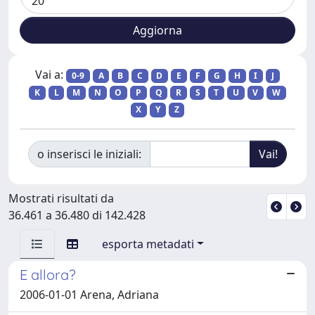
Vai a:
0-9
A
B
C
D
E
F
G
H
I
J
K
L
M
N
O
P
Q
R
S
T
U
V
W
X
Y
Z
o inserisci le iniziali:
Mostrati risultati da
36.461 a 36.480 di 142.428
esporta metadati
E allora?
2006-01-01 Arena, Adriana