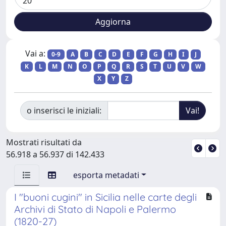
Vai a:
0-9
A
B
C
D
E
F
G
H
I
J
K
L
M
N
O
P
Q
R
S
T
U
V
W
X
Y
Z
o inserisci le iniziali:
Mostrati risultati da
56.918 a 56.937 di 142.433
esporta metadati
I "buoni cugini" in Sicilia nelle carte degli
Archivi di Stato di Napoli e Palermo
(1820-27)