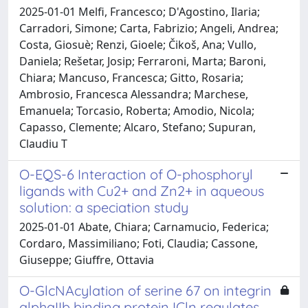
2025-01-01 Melfi, Francesco; D'Agostino, Ilaria;
Carradori, Simone; Carta, Fabrizio; Angeli, Andrea;
Costa, Giosuè; Renzi, Gioele; Čikoš, Ana; Vullo,
Daniela; Rešetar, Josip; Ferraroni, Marta; Baroni,
Chiara; Mancuso, Francesca; Gitto, Rosaria;
Ambrosio, Francesca Alessandra; Marchese,
Emanuela; Torcasio, Roberta; Amodio, Nicola;
Capasso, Clemente; Alcaro, Stefano; Supuran,
Claudiu T
O-EQS-6 Interaction of O-phosphoryl
ligands with Cu2+ and Zn2+ in aqueous
solution: a speciation study
2025-01-01 Abate, Chiara; Carnamucio, Federica;
Cordaro, Massimiliano; Foti, Claudia; Cassone,
Giuseppe; Giuffre, Ottavia
O-GlcNAcylation of serine 67 on integrin
alphaIIb binding protein ICln regulates