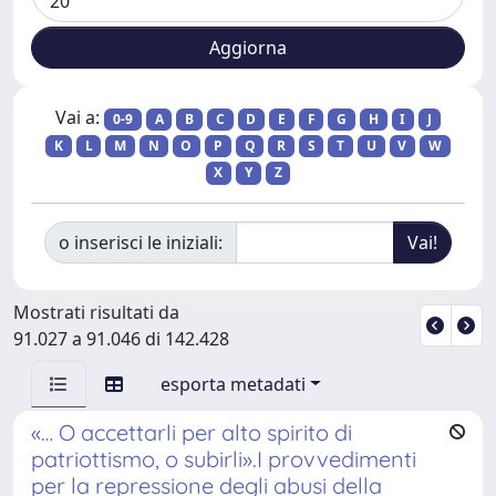
Vai a:
0-9
A
B
C
D
E
F
G
H
I
J
K
L
M
N
O
P
Q
R
S
T
U
V
W
X
Y
Z
o inserisci le iniziali:
Mostrati risultati da
91.027 a 91.046 di 142.428
esporta metadati
«… O accettarli per alto spirito di
patriottismo, o subirli».I provvedimenti
per la repressione degli abusi della