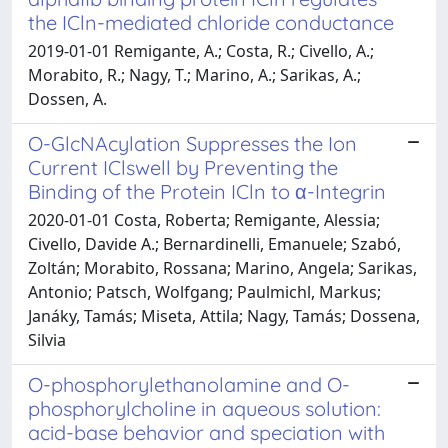
the ICln-mediated chloride conductance
2019-01-01 Remigante, A.; Costa, R.; Civello, A.;
Morabito, R.; Nagy, T.; Marino, A.; Sarikas, A.;
Dossen, A.
O-GlcNAcylation Suppresses the Ion
Current IClswell by Preventing the
Binding of the Protein ICln to α-Integrin
2020-01-01 Costa, Roberta; Remigante, Alessia;
Civello, Davide A.; Bernardinelli, Emanuele; Szabó,
Zoltán; Morabito, Rossana; Marino, Angela; Sarikas,
Antonio; Patsch, Wolfgang; Paulmichl, Markus;
Janáky, Tamás; Miseta, Attila; Nagy, Tamás; Dossena,
Silvia
O-phosphorylethanolamine and O-
phosphorylcholine in aqueous solution:
acid-base behavior and speciation with