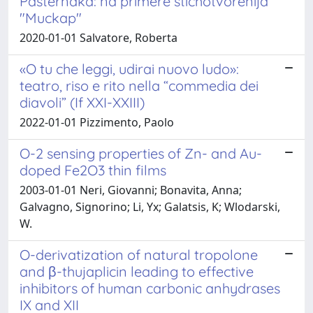
Pasternaka: na primere stichotvorenija
"Muckap"
2020-01-01 Salvatore, Roberta
«O tu che leggi, udirai nuovo ludo»:
teatro, riso e rito nella “commedia dei
diavoli” (If XXI-XXIII)
2022-01-01 Pizzimento, Paolo
O-2 sensing properties of Zn- and Au-
doped Fe2O3 thin films
2003-01-01 Neri, Giovanni; Bonavita, Anna;
Galvagno, Signorino; Li, Yx; Galatsis, K; Wlodarski,
W.
O-derivatization of natural tropolone
and β-thujaplicin leading to effective
inhibitors of human carbonic anhydrases
IX and XII