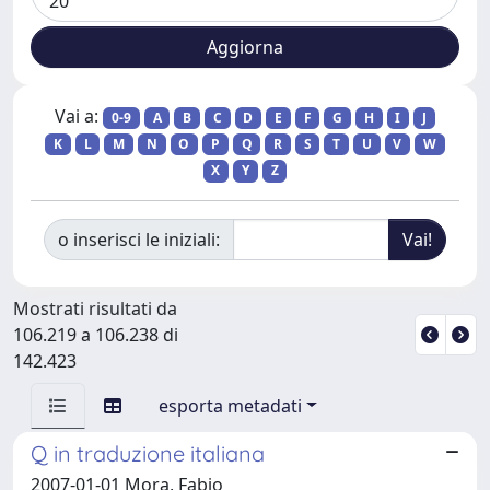
Vai a:
0-9
A
B
C
D
E
F
G
H
I
J
K
L
M
N
O
P
Q
R
S
T
U
V
W
X
Y
Z
o inserisci le iniziali:
Mostrati risultati da
106.219 a 106.238 di
142.423
esporta metadati
Q in traduzione italiana
2007-01-01 Mora, Fabio