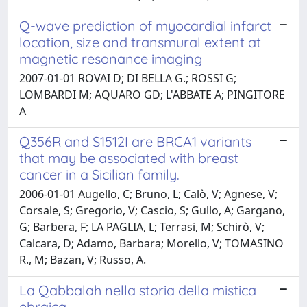
Q-wave prediction of myocardial infarct
location, size and transmural extent at
magnetic resonance imaging
2007-01-01 ROVAI D; DI BELLA G.; ROSSI G;
LOMBARDI M; AQUARO GD; L'ABBATE A; PINGITORE
A
Q356R and S1512I are BRCA1 variants
that may be associated with breast
cancer in a Sicilian family.
2006-01-01 Augello, C; Bruno, L; Calò, V; Agnese, V;
Corsale, S; Gregorio, V; Cascio, S; Gullo, A; Gargano,
G; Barbera, F; LA PAGLIA, L; Terrasi, M; Schirò, V;
Calcara, D; Adamo, Barbara; Morello, V; TOMASINO
R., M; Bazan, V; Russo, A.
La Qabbalah nella storia della mistica
ebraica