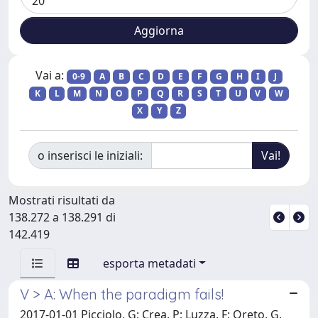
Vai a:
0-9
A
B
C
D
E
F
G
H
I
J
K
L
M
N
O
P
Q
R
S
T
U
V
W
X
Y
Z
o inserisci le iniziali:
Mostrati risultati da
138.272 a 138.291 di
142.419
esporta metadati
V > A: When the paradigm fails!
2017-01-01 Picciolo, G; Crea, P; Luzza, F; Oreto, G.