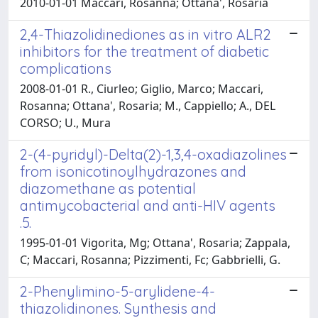
2010-01-01 Maccari, Rosanna; Ottana', Rosaria
2,4-Thiazolidinediones as in vitro ALR2
inhibitors for the treatment of diabetic
complications
2008-01-01 R., Ciurleo; Giglio, Marco; Maccari,
Rosanna; Ottana', Rosaria; M., Cappiello; A., DEL
CORSO; U., Mura
2-(4-pyridyl)-Delta(2)-1,3,4-oxadiazolines
from isonicotinoylhydrazones and
diazomethane as potential
antimycobacterial and anti-HIV agents
.5.
1995-01-01 Vigorita, Mg; Ottana', Rosaria; Zappala,
C; Maccari, Rosanna; Pizzimenti, Fc; Gabbrielli, G.
2-Phenylimino-5-arylidene-4-
thiazolidinones. Synthesis and