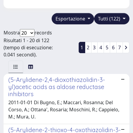
Esportazione
Tutti (122)
Mostra
records
Risultati 1 - 20 di 122
(tempo di esecuzione:
1
2
3
4
5
6
7
0.041 secondi).
(5-Arylidene-2,4-dioxothiazolidin-3-
yl)acetic acids as aldose reductase
inhibitors
2011-01-01 Di Bugno, E.; Maccari, Rosanna; Del
Corso, A.; Ottana', Rosaria; Moschini, R.; Cappielo,
M.; Mura, U.
(5-Arylidene-2-thioxo-4-oxothiazolidin-3-