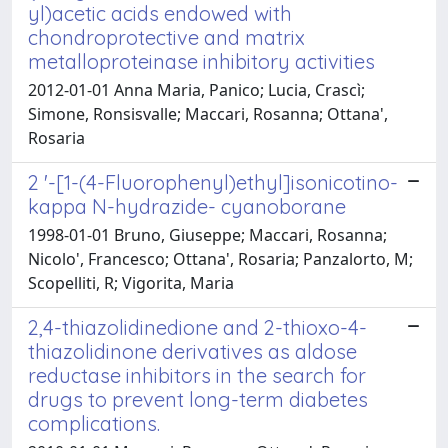
yl)acetic acids endowed with
chondroprotective and matrix
metalloproteinase inhibitory activities
2012-01-01 Anna Maria, Panico; Lucia, Crascì;
Simone, Ronsisvalle; Maccari, Rosanna; Ottana',
Rosaria
2 '-[1-(4-Fluorophenyl)ethyl]isonicotino-
kappa N-hydrazide- cyanoborane
1998-01-01 Bruno, Giuseppe; Maccari, Rosanna;
Nicolo', Francesco; Ottana', Rosaria; Panzalorto, M;
Scopelliti, R; Vigorita, Maria
2,4-thiazolidinedione and 2-thioxo-4-
thiazolidinone derivatives as aldose
reductase inhibitors in the search for
drugs to prevent long-term diabetes
complications.