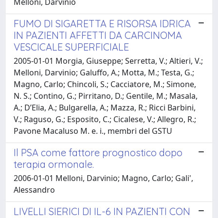
Melloni, Darvinio
FUMO DI SIGARETTA E RISORSA IDRICA
IN PAZIENTI AFFETTI DA CARCINOMA
VESCICALE SUPERFICIALE
2005-01-01 Morgia, Giuseppe; Serretta, V.; Altieri, V.;
Melloni, Darvinio; Galuffo, A.; Motta, M.; Testa, G.;
Magno, Carlo; Chincoli, S.; Cacciatore, M.; Simone,
N. S.; Contino, G.; Pirritano, D.; Gentile, M.; Masala,
A.; D’Elia, A.; Bulgarella, A.; Mazza, R.; Ricci Barbini,
V.; Raguso, G.; Esposito, C.; Cicalese, V.; Allegro, R.;
Pavone Macaluso M. e. i., membri del GSTU
Il PSA come fattore prognostico dopo
terapia ormonale.
2006-01-01 Melloni, Darvinio; Magno, Carlo; Gali',
Alessandro
LIVELLI SIERICI DI IL-6 IN PAZIENTI CON