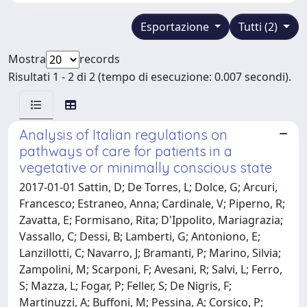
Esportazione
Tutti (2)
Mostra
records
Risultati 1 - 2 di 2 (tempo di esecuzione: 0.007 secondi).
Analysis of Italian regulations on
pathways of care for patients in a
vegetative or minimally conscious state
2017-01-01 Sattin, D; De Torres, L; Dolce, G; Arcuri,
Francesco; Estraneo, Anna; Cardinale, V; Piperno, R;
Zavatta, E; Formisano, Rita; D'Ippolito, Mariagrazia;
Vassallo, C; Dessi, B; Lamberti, G; Antoniono, E;
Lanzillotti, C; Navarro, J; Bramanti, P; Marino, Silvia;
Zampolini, M; Scarponi, F; Avesani, R; Salvi, L; Ferro,
S; Mazza, L; Fogar, P; Feller, S; De Nigris, F;
Martinuzzi, A; Buffoni, M; Pessina, A; Corsico, P;