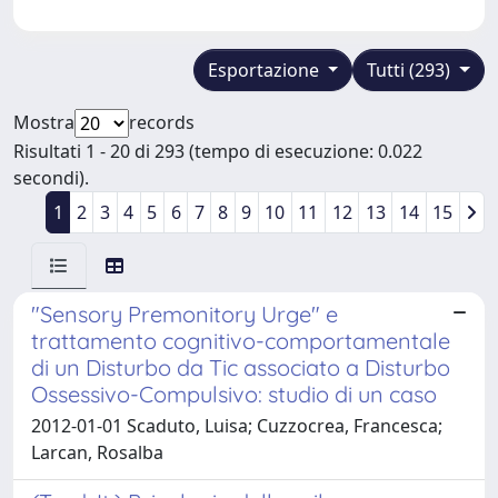
Esportazione
Tutti (293)
Mostra
records
Risultati 1 - 20 di 293 (tempo di esecuzione: 0.022
secondi).
1
2
3
4
5
6
7
8
9
10
11
12
13
14
15
"Sensory Premonitory Urge" e
trattamento cognitivo-comportamentale
di un Disturbo da Tic associato a Disturbo
Ossessivo-Compulsivo: studio di un caso
2012-01-01 Scaduto, Luisa; Cuzzocrea, Francesca;
Larcan, Rosalba