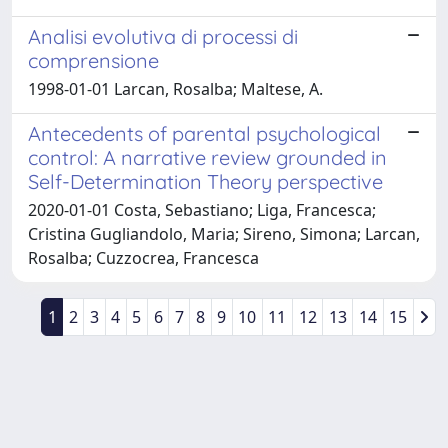
Analisi evolutiva di processi di
comprensione
1998-01-01 Larcan, Rosalba; Maltese, A.
Antecedents of parental psychological
control: A narrative review grounded in
Self-Determination Theory perspective
2020-01-01 Costa, Sebastiano; Liga, Francesca;
Cristina Gugliandolo, Maria; Sireno, Simona; Larcan,
Rosalba; Cuzzocrea, Francesca
1
2
3
4
5
6
7
8
9
10
11
12
13
14
15
Powered by
IRIS
-
about IRIS
-