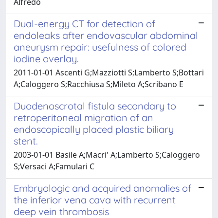
Alfredo
Dual-energy CT for detection of
endoleaks after endovascular abdominal
aneurysm repair: usefulness of colored
iodine overlay.
2011-01-01 Ascenti G;Mazziotti S;Lamberto S;Bottari
A;Caloggero S;Racchiusa S;Mileto A;Scribano E
Duodenoscrotal fistula secondary to
retroperitoneal migration of an
endoscopically placed plastic biliary
stent.
2003-01-01 Basile A;Macri' A;Lamberto S;Caloggero
S;Versaci A;Famulari C
Embryologic and acquired anomalies of
the inferior vena cava with recurrent
deep vein thrombosis