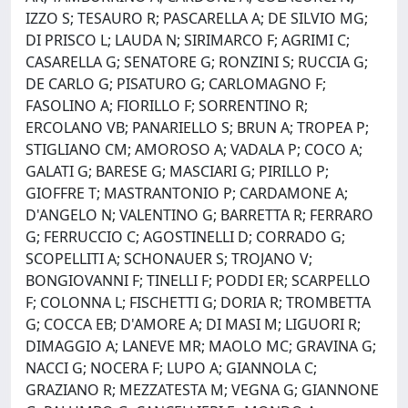
IZZO S; TESAURO R; PASCARELLA A; DE SILVIO MG;
DI PRISCO L; LAUDA N; SIRIMARCO F; AGRIMI C;
CASARELLA G; SENATORE G; RONZINI S; RUCCIA G;
DE CARLO G; PISATURO G; CARLOMAGNO F;
FASOLINO A; FIORILLO F; SORRENTINO R;
ERCOLANO VB; PANARIELLO S; BRUN A; TROPEA P;
STIGLIANO CM; AMOROSO A; VADALA P; COCO A;
GALATI G; BARESE G; MASCIARI G; PIRILLO P;
GIOFFRE T; MASTRANTONIO P; CARDAMONE A;
D'ANGELO N; VALENTINO G; BARRETTA R; FERRARO
G; FERRUCCIO C; AGOSTINELLI D; CORRADO G;
SCOPELLITI A; SCHONAUER S; TROJANO V;
BONGIOVANNI F; TINELLI F; PODDI ER; SCARPELLO
F; COLONNA L; FISCHETTI G; DORIA R; TROMBETTA
G; COCCA EB; D'AMORE A; DI MASI M; LIGUORI R;
DIMAGGIO A; LANEVE MR; MAOLO MC; GRAVINA G;
NACCI G; NOCERA F; LUPO A; GIANNOLA C;
GRAZIANO R; MEZZATESTA M; VEGNA G; GIANNONE