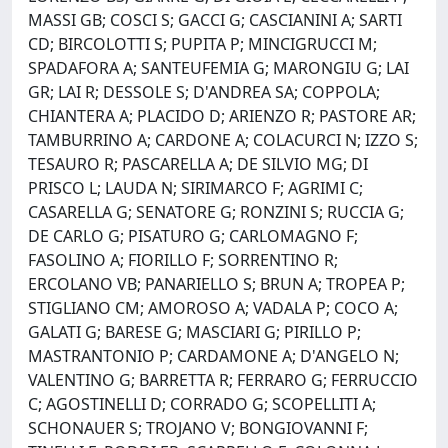
MASSI GB; COSCI S; GACCI G; CASCIANINI A; SARTI
CD; BIRCOLOTTI S; PUPITA P; MINCIGRUCCI M;
SPADAFORA A; SANTEUFEMIA G; MARONGIU G; LAI
GR; LAI R; DESSOLE S; D'ANDREA SA; COPPOLA;
CHIANTERA A; PLACIDO D; ARIENZO R; PASTORE AR;
TAMBURRINO A; CARDONE A; COLACURCI N; IZZO S;
TESAURO R; PASCARELLA A; DE SILVIO MG; DI
PRISCO L; LAUDA N; SIRIMARCO F; AGRIMI C;
CASARELLA G; SENATORE G; RONZINI S; RUCCIA G;
DE CARLO G; PISATURO G; CARLOMAGNO F;
FASOLINO A; FIORILLO F; SORRENTINO R;
ERCOLANO VB; PANARIELLO S; BRUN A; TROPEA P;
STIGLIANO CM; AMOROSO A; VADALA P; COCO A;
GALATI G; BARESE G; MASCIARI G; PIRILLO P;
MASTRANTONIO P; CARDAMONE A; D'ANGELO N;
VALENTINO G; BARRETTA R; FERRARO G; FERRUCCIO
C; AGOSTINELLI D; CORRADO G; SCOPELLITI A;
SCHONAUER S; TROJANO V; BONGIOVANNI F;