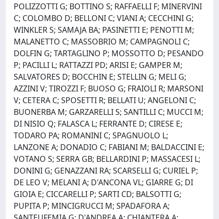
POLIZZOTTI G; BOTTINO S; RAFFAELLI F; MINERVINI
C; COLOMBO D; BELLONI C; VIANI A; CECCHINI G;
WINKLER S; SAMAJA BA; PASINETTI E; PENOTTI M;
MALANETTO C; MASSOBRIO M; CAMPAGNOLI C;
DOLFIN G; TARTAGLINO P; MOSSOTTO D; PESANDO
P; PACILLI L; RATTAZZI PD; ARISI E; GAMPER M;
SALVATORES D; BOCCHIN E; STELLIN G; MELI G;
AZZINI V; TIROZZI F; BUOSO G; FRAIOLI R; MARSONI
V; CETERA C; SPOSETTI R; BELLATI U; ANGELONI C;
BUONERBA M; GARZARELLI S; SANTILLI C; MUCCI M;
DI NISIO Q; FALASCA L; FERRANTE D; CIRESE E;
TODARO PA; ROMANINI C; SPAGNUOLO L;
LANZONE A; DONADIO C; FABIANI M; BALDACCINI E;
VOTANO S; SERRA GB; BELLARDINI P; MASSACESI L;
DONINI G; GENAZZANI RA; SCARSELLI G; CURIEL P;
DE LEO V; MELANI A; D'ANCONA VL; GIARRE G; DI
GIOIA E; CICCARELLI P; SARTI CD; BALSOTTI G;
PUPITA P; MINCIGRUCCI M; SPADAFORA A;
SANTEUFEMIA G; D'ANDREA A; CHIANTERA A;