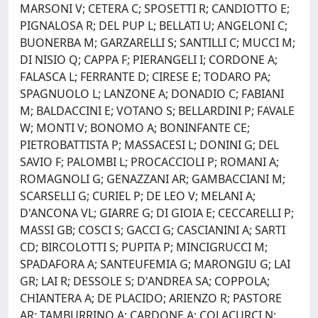
MARSONI V; CETERA C; SPOSETTI R; CANDIOTTO E;
PIGNALOSA R; DEL PUP L; BELLATI U; ANGELONI C;
BUONERBA M; GARZARELLI S; SANTILLI C; MUCCI M;
DI NISIO Q; CAPPA F; PIERANGELI I; CORDONE A;
FALASCA L; FERRANTE D; CIRESE E; TODARO PA;
SPAGNUOLO L; LANZONE A; DONADIO C; FABIANI
M; BALDACCINI E; VOTANO S; BELLARDINI P; FAVALE
W; MONTI V; BONOMO A; BONINFANTE CE;
PIETROBATTISTA P; MASSACESI L; DONINI G; DEL
SAVIO F; PALOMBI L; PROCACCIOLI P; ROMANI A;
ROMAGNOLI G; GENAZZANI AR; GAMBACCIANI M;
SCARSELLI G; CURIEL P; DE LEO V; MELANI A;
D'ANCONA VL; GIARRE G; DI GIOIA E; CECCARELLI P;
MASSI GB; COSCI S; GACCI G; CASCIANINI A; SARTI
CD; BIRCOLOTTI S; PUPITA P; MINCIGRUCCI M;
SPADAFORA A; SANTEUFEMIA G; MARONGIU G; LAI
GR; LAI R; DESSOLE S; D'ANDREA SA; COPPOLA;
CHIANTERA A; DE PLACIDO; ARIENZO R; PASTORE
AR; TAMBURRINO A; CARDONE A; COLACURCI N;