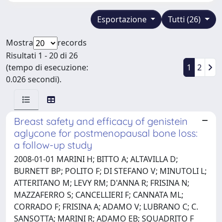
Esportazione
Tutti (26)
Mostra
records
Risultati 1 - 20 di 26
(tempo di esecuzione:
1
2
0.026 secondi).
Breast safety and efficacy of genistein
aglycone for postmenopausal bone loss:
a follow-up study
2008-01-01 MARINI H; BITTO A; ALTAVILLA D;
BURNETT BP; POLITO F; DI STEFANO V; MINUTOLI L;
ATTERITANO M; LEVY RM; D'ANNA R; FRISINA N;
MAZZAFERRO S; CANCELLIERI F; CANNATA ML;
CORRADO F; FRISINA A; ADAMO V; LUBRANO C; C.
SANSOTTA; MARINI R; ADAMO EB; SQUADRITO F