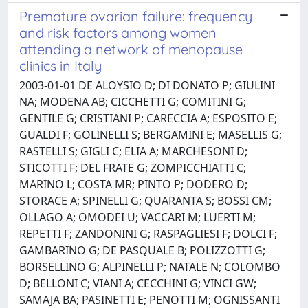
Premature ovarian failure: frequency
and risk factors among women
attending a network of menopause
clinics in Italy
2003-01-01 DE ALOYSIO D; DI DONATO P; GIULINI
NA; MODENA AB; CICCHETTI G; COMITINI G;
GENTILE G; CRISTIANI P; CARECCIA A; ESPOSITO E;
GUALDI F; GOLINELLI S; BERGAMINI E; MASELLIS G;
RASTELLI S; GIGLI C; ELIA A; MARCHESONI D;
STICOTTI F; DEL FRATE G; ZOMPICCHIATTI C;
MARINO L; COSTA MR; PINTO P; DODERO D;
STORACE A; SPINELLI G; QUARANTA S; BOSSI CM;
OLLAGO A; OMODEI U; VACCARI M; LUERTI M;
REPETTI F; ZANDONINI G; RASPAGLIESI F; DOLCI F;
GAMBARINO G; DE PASQUALE B; POLIZZOTTI G;
BORSELLINO G; ALPINELLI P; NATALE N; COLOMBO
D; BELLONI C; VIANI A; CECCHINI G; VINCI GW;
SAMAJA BA; PASINETTI E; PENOTTI M; OGNISSANTI