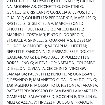
2003-01-01 DE ALOYSIO D; DI DONATO P; GIULINI
NA; MODENA AB; CICCHETTI G; COMITINI G;
GENTILE G; CRISTIANI P; CARECCIA A; ESPOSITO E;
GUALDI F; GOLINELLI S; BERGAMINI E; MASELLIS G;
RASTELLI S; GIGLI C; ELIA A; MARCHESONI D;
STICOTTI F; DEL FRATE G; ZOMPICCHIATTI C;
MARINO L; COSTA MR; PINTO P; DODERO D;
STORACE A; SPINELLI G; QUARANTA S; BOSSI CM;
OLLAGO A; OMODEI U; VACCARI M; LUERTI M;
REPETTI F; ZANDONINI G; RASPAGLIESI F; DOLCI F;
GAMBARINO G; DE PASQUALE B; POLIZZOTTI G;
BORSELLINO G; ALPINELLI P; NATALE N; COLOMBO
D; BELLONI C; VIANI A; CECCHINI G; VINCI GW;
SAMAJA BA; PASINETTI E; PENOTTI M; OGNISSANTI
F; PESANDO P; MALANETTO C; GALLO M; DOLFIN G;
TARTAGLINO P; MOSSOTTO D; PISTONI A; TARANI A;
RATTAZZI PD; ROSSARO D; CAMPANELLA M; ARISI E;
GAMPER M; SALVATORES D; BOCCHIN E; STELLIN G;
MELI G; AZZINI V; TIROZZI F; BUOSO G; FRAIOLI R;