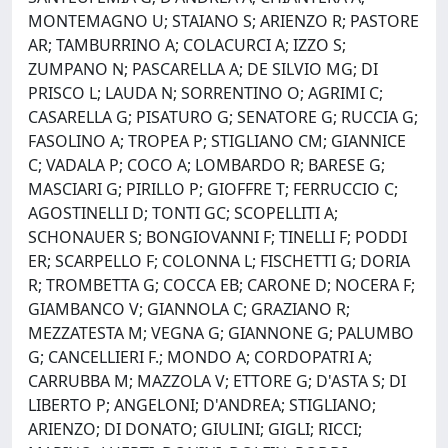
MONTEMAGNO U; STAIANO S; ARIENZO R; PASTORE
AR; TAMBURRINO A; COLACURCI A; IZZO S;
ZUMPANO N; PASCARELLA A; DE SILVIO MG; DI
PRISCO L; LAUDA N; SORRENTINO O; AGRIMI C;
CASARELLA G; PISATURO G; SENATORE G; RUCCIA G;
FASOLINO A; TROPEA P; STIGLIANO CM; GIANNICE
C; VADALA P; COCO A; LOMBARDO R; BARESE G;
MASCIARI G; PIRILLO P; GIOFFRE T; FERRUCCIO C;
AGOSTINELLI D; TONTI GC; SCOPELLITI A;
SCHONAUER S; BONGIOVANNI F; TINELLI F; PODDI
ER; SCARPELLO F; COLONNA L; FISCHETTI G; DORIA
R; TROMBETTA G; COCCA EB; CARONE D; NOCERA F;
GIAMBANCO V; GIANNOLA C; GRAZIANO R;
MEZZATESTA M; VEGNA G; GIANNONE G; PALUMBO
G; CANCELLIERI F.; MONDO A; CORDOPATRI A;
CARRUBBA M; MAZZOLA V; ETTORE G; D'ASTA S; DI
LIBERTO P; ANGELONI; D'ANDREA; STIGLIANO;
ARIENZO; DI DONATO; GIULINI; GIGLI; RICCI;