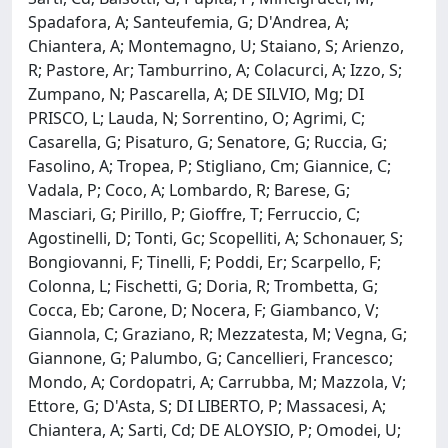
Spadafora, A; Santeufemia, G; D'Andrea, A;
Chiantera, A; Montemagno, U; Staiano, S; Arienzo,
R; Pastore, Ar; Tamburrino, A; Colacurci, A; Izzo, S;
Zumpano, N; Pascarella, A; DE SILVIO, Mg; DI
PRISCO, L; Lauda, N; Sorrentino, O; Agrimi, C;
Casarella, G; Pisaturo, G; Senatore, G; Ruccia, G;
Fasolino, A; Tropea, P; Stigliano, Cm; Giannice, C;
Vadala, P; Coco, A; Lombardo, R; Barese, G;
Masciari, G; Pirillo, P; Gioffre, T; Ferruccio, C;
Agostinelli, D; Tonti, Gc; Scopelliti, A; Schonauer, S;
Bongiovanni, F; Tinelli, F; Poddi, Er; Scarpello, F;
Colonna, L; Fischetti, G; Doria, R; Trombetta, G;
Cocca, Eb; Carone, D; Nocera, F; Giambanco, V;
Giannola, C; Graziano, R; Mezzatesta, M; Vegna, G;
Giannone, G; Palumbo, G; Cancellieri, Francesco;
Mondo, A; Cordopatri, A; Carrubba, M; Mazzola, V;
Ettore, G; D'Asta, S; DI LIBERTO, P; Massacesi, A;
Chiantera, A; Sarti, Cd; DE ALOYSIO, P; Omodei, U;