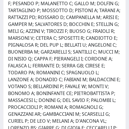
F; PESANDO P; MALANETTO C; GALLO M; DOLFIN G;
TARTAGLINO P; MOSSOTTO D; PISTONI A; TARANI A;
RATTAZZI PD; ROSSARO D; CAMPANELLA M; ARISI E;
GAMPER M; SALVATORES D; BOCCHIN E; STELLIN G;
MELI G; AZZINI V; TIROZZI F; BUOSO G; FRAIOLI R;
MARSONI V; CETERA C; SPOSETTI R; CANDIOTTO E;
PIGNALOSA R; DEL PUP L; BELLATI U; ANGELONI C;
BUONERBA M; GARZARELLI S; SANTILLI C; MUCCI M;
DI NISIO Q; CAPPA F; PIERANGELI I; CORDONE A;
FALASCA L; FERRANTE D; SERRA GB; CIRESE E;
TODARO PA; ROMANINI C; SPAGNUOLO L;
LANZONE A; DONADIO C; FABIANI M; BALDACCINI E;
VOTANO S; BELLARDINI P; FAVALE W; MONTI V;
BONOMO A; BONINFANTE CE; PIETROBATTISTA P;
MASSACESI L; DONINI G; DEL SAVIO F; PALOMBI L;
PROCACCIOLI P; ROMANI A; ROMAGNOLI G;
GENAZZANI AR; GAMBACCIANI M; SCARSELLI G;
CURIEL P; DE LEO V; MELANI A; D'ANCONA VL;
LORENZO BS; GIARRE G; DI GIOIA E; CECCARELLI P;