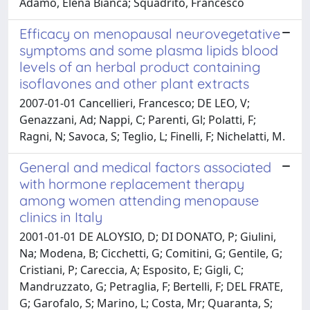
Adamo, Elena Bianca; Squadrito, Francesco
Efficacy on menopausal neurovegetative
symptoms and some plasma lipids blood
levels of an herbal product containing
isoflavones and other plant extracts
2007-01-01 Cancellieri, Francesco; DE LEO, V;
Genazzani, Ad; Nappi, C; Parenti, Gl; Polatti, F;
Ragni, N; Savoca, S; Teglio, L; Finelli, F; Nichelatti, M.
General and medical factors associated
with hormone replacement therapy
among women attending menopause
clinics in Italy
2001-01-01 DE ALOYSIO, D; DI DONATO, P; Giulini,
Na; Modena, B; Cicchetti, G; Comitini, G; Gentile, G;
Cristiani, P; Careccia, A; Esposito, E; Gigli, C;
Mandruzzato, G; Petraglia, F; Bertelli, F; DEL FRATE,
G; Garofalo, S; Marino, L; Costa, Mr; Quaranta, S;