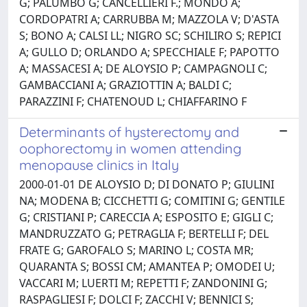
G; PALUMBO G; CANCELLIERI F.; MONDO A;
CORDOPATRI A; CARRUBBA M; MAZZOLA V; D'ASTA
S; BONO A; CALSI LL; NIGRO SC; SCHILIRO S; REPICI
A; GULLO D; ORLANDO A; SPECCHIALE F; PAPOTTO
A; MASSACESI A; DE ALOYSIO P; CAMPAGNOLI C;
GAMBACCIANI A; GRAZIOTTIN A; BALDI C;
PARAZZINI F; CHATENOUD L; CHIAFFARINO F
Determinants of hysterectomy and
oophorectomy in women attending
menopause clinics in Italy
2000-01-01 DE ALOYSIO D; DI DONATO P; GIULINI
NA; MODENA B; CICCHETTI G; COMITINI G; GENTILE
G; CRISTIANI P; CARECCIA A; ESPOSITO E; GIGLI C;
MANDRUZZATO G; PETRAGLIA F; BERTELLI F; DEL
FRATE G; GAROFALO S; MARINO L; COSTA MR;
QUARANTA S; BOSSI CM; AMANTEA P; OMODEI U;
VACCARI M; LUERTI M; REPETTI F; ZANDONINI G;
RASPAGLIESI F; DOLCI F; ZACCHI V; BENNICI S;