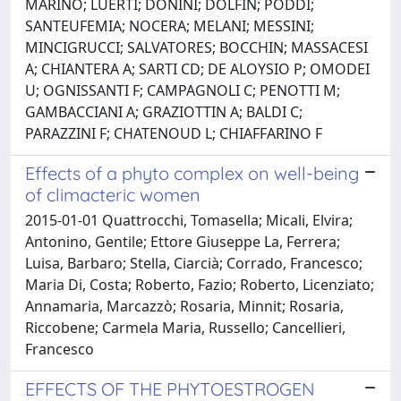
MARINO; LUERTI; DONINI; DOLFIN; PODDI;
SANTEUFEMIA; NOCERA; MELANI; MESSINI;
MINCIGRUCCI; SALVATORES; BOCCHIN; MASSACESI
A; CHIANTERA A; SARTI CD; DE ALOYSIO P; OMODEI
U; OGNISSANTI F; CAMPAGNOLI C; PENOTTI M;
GAMBACCIANI A; GRAZIOTTIN A; BALDI C;
PARAZZINI F; CHATENOUD L; CHIAFFARINO F
Effects of a phyto complex on well-being
of climacteric women
2015-01-01 Quattrocchi, Tomasella; Micali, Elvira;
Antonino, Gentile; Ettore Giuseppe La, Ferrera;
Luisa, Barbaro; Stella, Ciarcià; Corrado, Francesco;
Maria Di, Costa; Roberto, Fazio; Roberto, Licenziato;
Annamaria, Marcazzò; Rosaria, Minnit; Rosaria,
Riccobene; Carmela Maria, Russello; Cancellieri,
Francesco
EFFECTS OF THE PHYTOESTROGEN