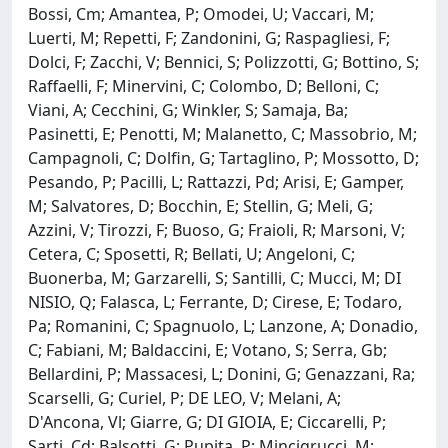
Bossi, Cm; Amantea, P; Omodei, U; Vaccari, M;
Luerti, M; Repetti, F; Zandonini, G; Raspagliesi, F;
Dolci, F; Zacchi, V; Bennici, S; Polizzotti, G; Bottino, S;
Raffaelli, F; Minervini, C; Colombo, D; Belloni, C;
Viani, A; Cecchini, G; Winkler, S; Samaja, Ba;
Pasinetti, E; Penotti, M; Malanetto, C; Massobrio, M;
Campagnoli, C; Dolfin, G; Tartaglino, P; Mossotto, D;
Pesando, P; Pacilli, L; Rattazzi, Pd; Arisi, E; Gamper,
M; Salvatores, D; Bocchin, E; Stellin, G; Meli, G;
Azzini, V; Tirozzi, F; Buoso, G; Fraioli, R; Marsoni, V;
Cetera, C; Sposetti, R; Bellati, U; Angeloni, C;
Buonerba, M; Garzarelli, S; Santilli, C; Mucci, M; DI
NISIO, Q; Falasca, L; Ferrante, D; Cirese, E; Todaro,
Pa; Romanini, C; Spagnuolo, L; Lanzone, A; Donadio,
C; Fabiani, M; Baldaccini, E; Votano, S; Serra, Gb;
Bellardini, P; Massacesi, L; Donini, G; Genazzani, Ra;
Scarselli, G; Curiel, P; DE LEO, V; Melani, A;
D'Ancona, Vl; Giarre, G; DI GIOIA, E; Ciccarelli, P;
Sarti, Cd; Balsotti, G; Pupita, P; Mincigrucci, M;