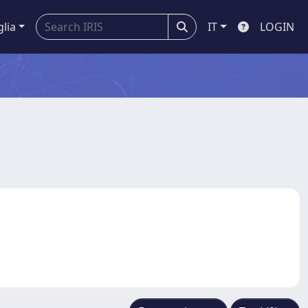
glia
IT
LOGIN