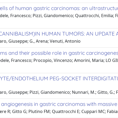
ells of human gastric carcinomas: an ultrastructu
edele, Francesco; Pizzi, Giandomenico; Quattrocchi, Emilia;
CANNIBALISM)IN HUMAN TUMORS: AN UPDATE 
aro, Giuseppe; G., Arena; Venuti, Antonio
nd their possible role in gastric carcinogenesi
edele, Francesco; Procopio, Vincenzo; Amorini, Maria; LO GIU
YTE/ENDOTHELIUM PEG-SOCKET INTERDIGITAT
ro, Giuseppe; Pizzi, Giandomenico; Nunnari, M.; Gitto, G.; F
angiogenesis in gastric carcinomas with massive n
re R; Gitto G; Plutino FM; Quattrocchi E; Cuppari MC; Fabia