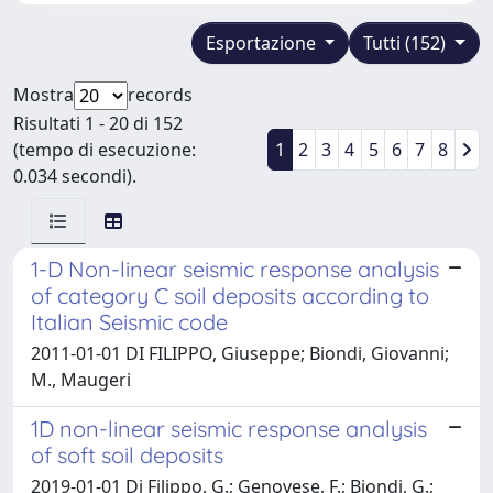
Esportazione
Tutti (152)
Mostra
records
Risultati 1 - 20 di 152
(tempo di esecuzione:
1
2
3
4
5
6
7
8
0.034 secondi).
1-D Non-linear seismic response analysis
of category C soil deposits according to
Italian Seismic code
2011-01-01 DI FILIPPO, Giuseppe; Biondi, Giovanni;
M., Maugeri
1D non-linear seismic response analysis
of soft soil deposits
2019-01-01 Di Filippo, G.; Genovese, F.; Biondi, G.;