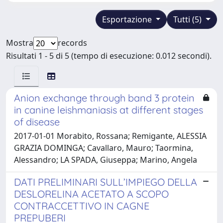
Esportazione
Tutti (5)
Mostra
records
Risultati 1 - 5 di 5 (tempo di esecuzione: 0.012 secondi).
Anion exchange through band 3 protein
in canine leishmaniasis at different stages
of disease
2017-01-01 Morabito, Rossana; Remigante, ALESSIA
GRAZIA DOMINGA; Cavallaro, Mauro; Taormina,
Alessandro; LA SPADA, Giuseppa; Marino, Angela
DATI PRELIMINARI SULL’IMPIEGO DELLA
DESLORELINA ACETATO A SCOPO
CONTRACCETTIVO IN CAGNE
PREPUBERI