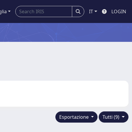
glia
IT
LOGIN
Esportazione
Tutti (9)