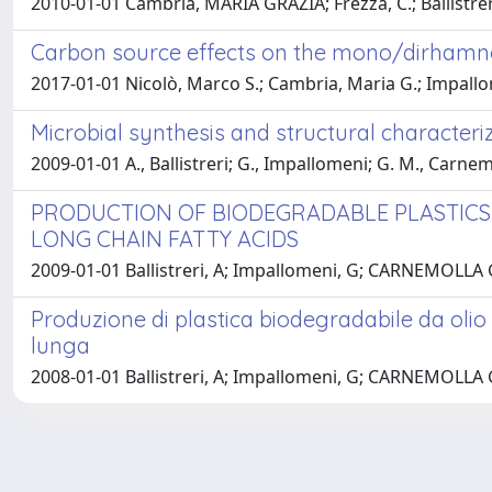
2010-01-01 Cambria, MARIA GRAZIA; Frezza, C.; Ballistrer
Carbon source effects on the mono/dirhamno
2017-01-01 Nicolò, Marco S.; Cambria, Maria G.; Impallome
Microbial synthesis and structural character
2009-01-01 A., Ballistreri; G., Impallomeni; G. M., Carn
PRODUCTION OF BIODEGRADABLE PLASTICS 
LONG CHAIN FATTY ACIDS
2009-01-01 Ballistreri, A; Impallomeni, G; CARNEMOLLA 
Produzione di plastica biodegradabile da olio 
lunga
2008-01-01 Ballistreri, A; Impallomeni, G; CARNEMOLLA 
Powered by
IRIS
-
about IRIS
-
Utilizzo dei cookie