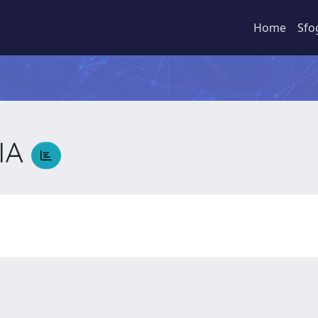
Home
Sfo
IA