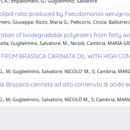
i, A.; Impallomeni, G.; Guglielmino, Salvatore
lipid ratio produced by Pseudomonas aeruginos
ni, Giuseppe; Rizzo, Maria G.; Pellicorio, Cinzia; Ballistreri
ization of biodegradable polyesters from fatty 
emolla; Guglielmino, Salvatore; M., Nicolò; Cambria, MARIA G
FROM BRASSICA CARINATA OIL WITH HIGH CON
G., M; Guglielmino, Salvatore; NICOLO’ M., S; Cambria, MAR
di Brassica carinata ad alto contenuto di acido e
G., M; Guglielmino, Salvatore; NICOLÒ M., S; Cambria, MAR