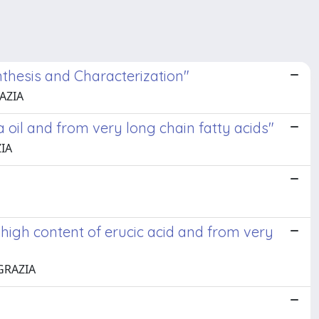
nthesis and Characterization"
RAZIA
 oil and from very long chain fatty acids"
ZIA
 high content of erucic acid and from very
 GRAZIA