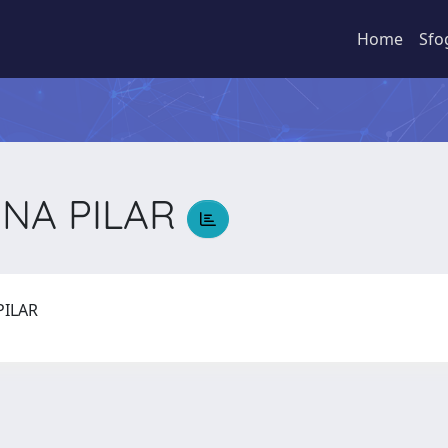
Home
Sfo
INA PILAR
 PILAR