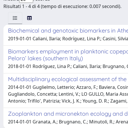
Risultati 1 - 4 di 4 (tempo di esecuzione: 0.007 secondi).
Biochemical and genotoxic biomarkers in Athe
2019-01-01 Caliani, Ilaria; Rodríguez, Lina P.; Casini, 
Biomarkers employment in planktonic copepo
Peloro’ lakes (southern Italy)
2018-01-01 Rodríguez, Lina P.; Caliani, Ilaria; Brugnano
Multidisciplinary ecological assessment of the A
2014-01-01 Guglielmo, Letterio; Azzaro, F.; Baviera, Cosim
Gugliandolo, Concetta; Lentini, V.; LO GULLO, Maria Ass
Antonio; Trifilo', Patrizia; Vick, J. K.; Young, D. R.; Zagam
Zooplankton and micronekton ecology and di
2014-01-01 Granata, A.; Brugnano, C.; Minutoli, R.; Arena