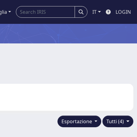
glia
IT
LOGIN
Esportazione
Tutti (4)