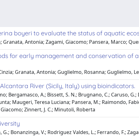
rina boyeri to evaluate the status of aquatic ec
Silvia; Granata, Antonia; Zagami, Giacomo; Pansera, Marco; Qu
ds for early management and conservation of aq
, Cinzia; Granata, Antonia; Guglielmo, Rosanna; Guglielmo, 
lcantara River (Sicily, Italy) using bioindicators.
o; Bergamasco, A.; Bissett, S. N.; Brugnano, C.; Caruso, G.; 
unta; Maugeri, Teresa Luciana; Pansera, M.; Raimondo, Fabio
i, Giacomo; Zinnert, J. C.; Minutoli, Roberta
versity
, G.; Bonanzinga, V.; Rodriguez Valdes, L.; Ferrando, F.; Zaga