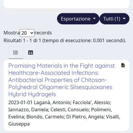
Esportazione
Tutti (1)
Mostra
records
Risultati 1 - 1 di 1 (tempo di esecuzione: 0.001 secondi).
Promising Materials in the Fight against
Healthcare-Associated Infections:
Antibacterial Properties of Chitosan-
Polyhedral Oligomeric Silsesquioxanes
Hybrid Hydrogels
2023-01-01 Laganà, Antonio; Facciola', Alessio;
Iannazzo, Daniela; Celesti, Consuelo; Polimeni,
Evelina; Biondo, Carmelo; Di Pietro, Angela; Visalli,
Giuseppa