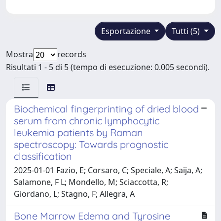
Esportazione
Tutti (5)
Mostra
records
Risultati 1 - 5 di 5 (tempo di esecuzione: 0.005 secondi).
Biochemical fingerprinting of dried blood
serum from chronic lymphocytic
leukemia patients by Raman
spectroscopy: Towards prognostic
classification
2025-01-01 Fazio, E; Corsaro, C; Speciale, A; Saija, A;
Salamone, F L; Mondello, M; Sciaccotta, R;
Giordano, L; Stagno, F; Allegra, A
Bone Marrow Edema and Tyrosine