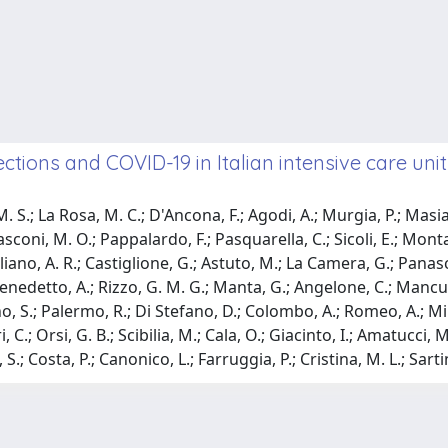
ctions and COVID-19 in Italian intensive care uni
. S.; La Rosa, M. C.; D'Ancona, F.; Agodi, A.; Murgia, P.; Masia
asconi, M. O.; Pappalardo, F.; Pasquarella, C.; Sicoli, E.; Mont
liano, A. R.; Castiglione, G.; Astuto, M.; La Camera, G.; Panasc
enedetto, A.; Rizzo, G. M. G.; Manta, G.; Angelone, C.; Mancuso,
cino, S.; Palermo, R.; Di Stefano, D.; Colombo, A.; Romeo, A.; Mi
 C.; Orsi, G. B.; Scibilia, M.; Cala, O.; Giacinto, I.; Amatucci, M.
 S.; Costa, P.; Canonico, L.; Farruggia, P.; Cristina, M. L.; Sartin