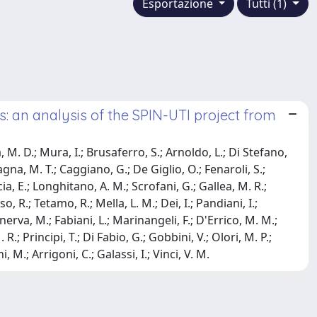
Esportazione
Tutti (1)
ts: an analysis of the SPIN-UTI project from
, M. D.; Mura, I.; Brusaferro, S.; Arnoldo, L.; Di Stefano,
agna, M. T.; Caggiano, G.; De Giglio, O.; Fenaroli, S.;
ia, E.; Longhitano, A. M.; Scrofani, G.; Gallea, M. R.;
 R.; Tetamo, R.; Mella, L. M.; Dei, I.; Pandiani, I.;
nerva, M.; Fabiani, L.; Marinangeli, F.; D'Errico, M. M.;
 R.; Principi, T.; Di Fabio, G.; Gobbini, V.; Olori, M. P.;
i, M.; Arrigoni, C.; Galassi, I.; Vinci, V. M.