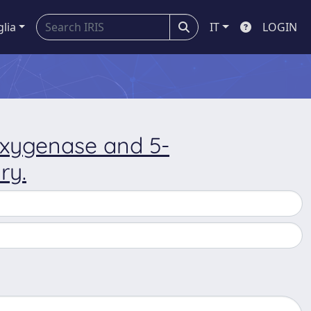
glia
IT
LOGIN
ooxygenase and 5-
ry.