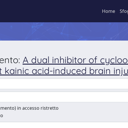
Home
Sfo
mento:
A dual inhibitor of cycl
 kainic acid-induced brain inju
cumento) in accesso ristretto
to