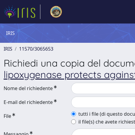
IRIS
IRIS
11570/3065653
Richiedi una copia del docu
lipoxygenase protects against
Nome del richiedente
E-mail del richiedente
tutti i file (di questo do
File
il file(s) che avete richies
Messaggio