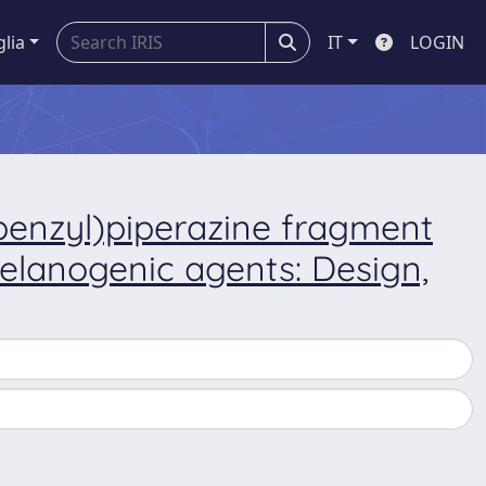
glia
IT
LOGIN
robenzyl)piperazine fragment
melanogenic agents: Design,