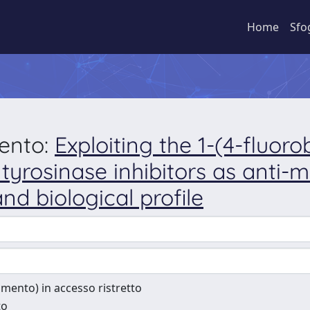
Home
Sfo
mento:
Exploiting the 1-(4-fluo
tyrosinase inhibitors as anti-
and biological profile
cumento) in accesso ristretto
to