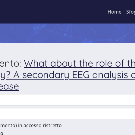
Home
Sfo
mento:
What about the role of t
y? A secondary EEG analysis of
sease
cumento) in accesso ristretto
to