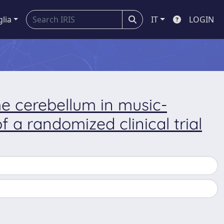
glia
IT
LOGIN
he cerebellum in music-
 a randomized clinical trial