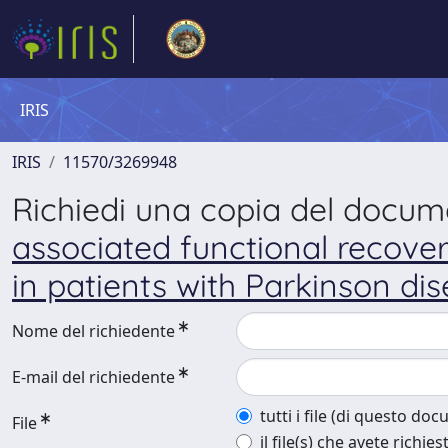
IRIS
IRIS
11570/3269948
Richiedi una copia del docu
associated functional recover
in patients with Parkinson di
Nome del richiedente
E-mail del richiedente
tutti i file (di questo do
File
il file(s) che avete richies