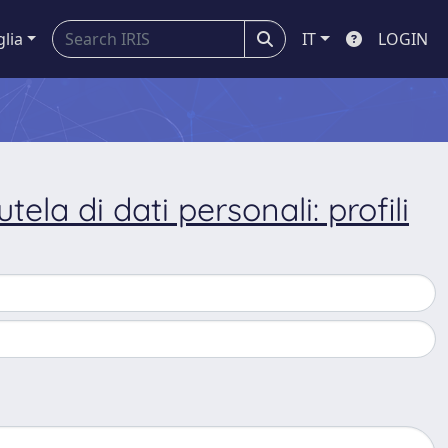
glia
IT
LOGIN
tela di dati personali: profili