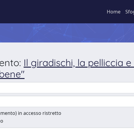
Home
Sfo
mento:
Il giradischi, la pelliccia
 bene"
cumento) in accesso ristretto
to