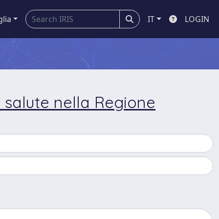
glia
IT
LOGIN
lla salute nella Regione