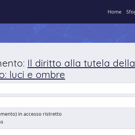
Home
Sfo
mento:
Il diritto alla tutela de
to: luci e ombre
cumento) in accesso ristretto
to