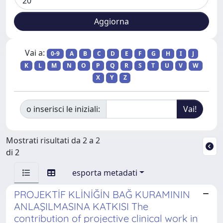
Vai a:
0-9
A
B
C
D
E
F
G
H
I
J
K
L
M
N
O
P
Q
R
S
T
U
V
W
X
Y
Z
o inserisci le iniziali:
Mostrati risultati da 2 a 2
di 2
esporta metadati
PROJEKTİF KLİNİĞİN BAĞ KURAMININ
ANLAŞILMASINA KATKISI The
contribution of projective clinical work in