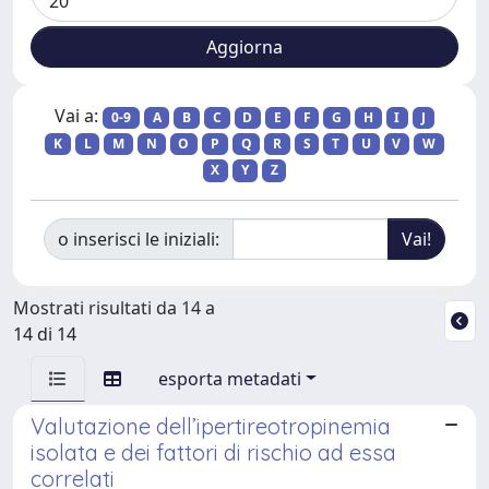
Vai a:
0-9
A
B
C
D
E
F
G
H
I
J
K
L
M
N
O
P
Q
R
S
T
U
V
W
X
Y
Z
o inserisci le iniziali:
Mostrati risultati da 14 a
14 di 14
esporta metadati
Valutazione dell’ipertireotropinemia
isolata e dei fattori di rischio ad essa
correlati