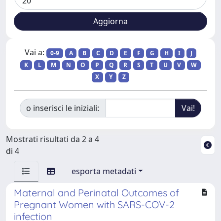
Vai a:
0-9
A
B
C
D
E
F
G
H
I
J
K
L
M
N
O
P
Q
R
S
T
U
V
W
X
Y
Z
o inserisci le iniziali:
Mostrati risultati da 2 a 4
di 4
esporta metadati
Maternal and Perinatal Outcomes of
Pregnant Women with SARS-COV-2
infection