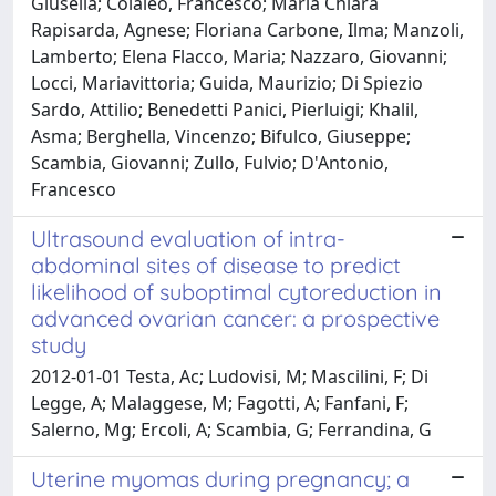
Giusella; Colaleo, Francesco; Maria Chiara
Rapisarda, Agnese; Floriana Carbone, Ilma; Manzoli,
Lamberto; Elena Flacco, Maria; Nazzaro, Giovanni;
Locci, Mariavittoria; Guida, Maurizio; Di Spiezio
Sardo, Attilio; Benedetti Panici, Pierluigi; Khalil,
Asma; Berghella, Vincenzo; Bifulco, Giuseppe;
Scambia, Giovanni; Zullo, Fulvio; D'Antonio,
Francesco
Ultrasound evaluation of intra-
abdominal sites of disease to predict
likelihood of suboptimal cytoreduction in
advanced ovarian cancer: a prospective
study
2012-01-01 Testa, Ac; Ludovisi, M; Mascilini, F; Di
Legge, A; Malaggese, M; Fagotti, A; Fanfani, F;
Salerno, Mg; Ercoli, A; Scambia, G; Ferrandina, G
Uterine myomas during pregnancy; a