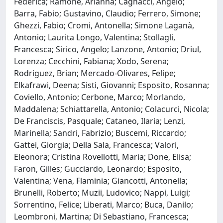
Federica; Ramone, Arianna; Cagnacci, Angelo;
Barra, Fabio; Gustavino, Claudio; Ferrero, Simone;
Ghezzi, Fabio; Cromi, Antonella; Simone Laganà,
Antonio; Laurita Longo, Valentina; Stollagli,
Francesca; Sirico, Angelo; Lanzone, Antonio; Driul,
Lorenza; Cecchini, Fabiana; Xodo, Serena;
Rodriguez, Brian; Mercado-Olivares, Felipe;
Elkafrawi, Deena; Sisti, Giovanni; Esposito, Rosanna;
Coviello, Antonio; Cerbone, Marco; Morlando,
Maddalena; Schiattarella, Antonio; Colacurci, Nicola;
De Franciscis, Pasquale; Cataneo, Ilaria; Lenzi,
Marinella; Sandri, Fabrizio; Buscemi, Riccardo;
Gattei, Giorgia; Della Sala, Francesca; Valori,
Eleonora; Cristina Rovellotti, Maria; Done, Elisa;
Faron, Gilles; Gucciardo, Leonardo; Esposito,
Valentina; Vena, Flaminia; Giancotti, Antonella;
Brunelli, Roberto; Muzii, Ludovico; Nappi, Luigi;
Sorrentino, Felice; Liberati, Marco; Buca, Danilo;
Leombroni, Martina; Di Sebastiano, Francesca;