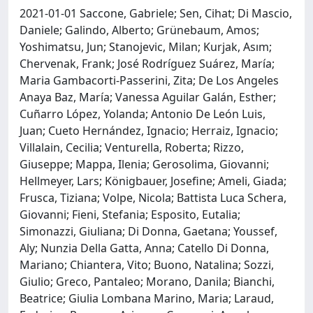
2021-01-01 Saccone, Gabriele; Sen, Cihat; Di Mascio,
Daniele; Galindo, Alberto; Grünebaum, Amos;
Yoshimatsu, Jun; Stanojevic, Milan; Kurjak, Asım;
Chervenak, Frank; José Rodríguez Suárez, María;
Maria Gambacorti-Passerini, Zita; De Los Angeles
Anaya Baz, María; Vanessa Aguilar Galán, Esther;
Cuñarro López, Yolanda; Antonio De León Luis,
Juan; Cueto Hernández, Ignacio; Herraiz, Ignacio;
Villalain, Cecilia; Venturella, Roberta; Rizzo,
Giuseppe; Mappa, Ilenia; Gerosolima, Giovanni;
Hellmeyer, Lars; Königbauer, Josefine; Ameli, Giada;
Frusca, Tiziana; Volpe, Nicola; Battista Luca Schera,
Giovanni; Fieni, Stefania; Esposito, Eutalia;
Simonazzi, Giuliana; Di Donna, Gaetana; Youssef,
Aly; Nunzia Della Gatta, Anna; Catello Di Donna,
Mariano; Chiantera, Vito; Buono, Natalina; Sozzi,
Giulio; Greco, Pantaleo; Morano, Danila; Bianchi,
Beatrice; Giulia Lombana Marino, Maria; Laraud,