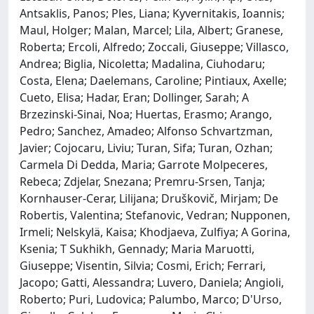
Antsaklis, Panos; Ples, Liana; Kyvernitakis, Ioannis;
Maul, Holger; Malan, Marcel; Lila, Albert; Granese,
Roberta; Ercoli, Alfredo; Zoccali, Giuseppe; Villasco,
Andrea; Biglia, Nicoletta; Madalina, Ciuhodaru;
Costa, Elena; Daelemans, Caroline; Pintiaux, Axelle;
Cueto, Elisa; Hadar, Eran; Dollinger, Sarah; A
Brzezinski-Sinai, Noa; Huertas, Erasmo; Arango,
Pedro; Sanchez, Amadeo; Alfonso Schvartzman,
Javier; Cojocaru, Liviu; Turan, Sifa; Turan, Ozhan;
Carmela Di Dedda, Maria; Garrote Molpeceres,
Rebeca; Zdjelar, Snezana; Premru-Srsen, Tanja;
Kornhauser-Cerar, Lilijana; Druškovič, Mirjam; De
Robertis, Valentina; Stefanovic, Vedran; Nupponen,
Irmeli; Nelskylä, Kaisa; Khodjaeva, Zulfiya; A Gorina,
Ksenia; T Sukhikh, Gennady; Maria Maruotti,
Giuseppe; Visentin, Silvia; Cosmi, Erich; Ferrari,
Jacopo; Gatti, Alessandra; Luvero, Daniela; Angioli,
Roberto; Puri, Ludovica; Palumbo, Marco; D'Urso,