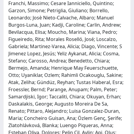
Franchi, Massimo; Cesare Ianniciello, Quintino;
Garzon, Simone; Petriglia, Giuliano; Borrello,
Leonardo; Josè Nieto-Calvache, Albaro; Manuel
Burgos-Luna, Juan; Kadji, Caroline; Carlin, Andrew;
Bevilacqua, Elisa; Moucho, Marina; Viana, Pedro;
Figueiredo, Rita; Morales Roselló, José; Loscalzo,
Gabriela; Martinez-Varea, Alicia; Diago, Vincente; S
Jimenez Lopez, Jesús; Yeliz Aykanat, Alicia; Cosma,
Stefano; Carosso, Andrea; Benedetto, Chiara;
Bermejo, Amanda; Henrique May Feuerschuette,
Otto; Uyaniklar, Ozlem; Rahimli Ocakouglu, Sakine;
Atak, Zeliha; Gündüz, Reyhan; Tustas Haberal, Esra;
Froessler, Bernd; Parange, Anupam; Palm, Peter;
Samardjiski, Igor; Taccaliti, Chiara; Okuyan, Erhan;
Daskalakis, George; Augusto Moreira De Sa,
Renato; Pittaro, Alejandro; Luisa Gonzalez-Duran,
Maria; Concheiro Guisan, Ana; Özlem Genç, Şerife;
Zlatohlávková, Blanka; Luengo Piqueras, Anna;
Esteban Oliva, Dolores; Pelin Cil, Aylin; Api, Olus;