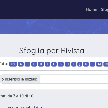
Home
Sfo
Sfoglia per Rivista
ai a:
0-9
A
B
C
D
E
F
G
H
I
J
K
L
M
N
o inserisci le iniziali:
tati da 7 a 10 di 10
esporta metadati