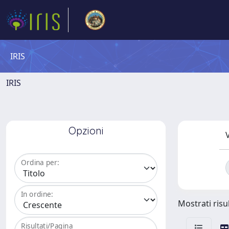
IRIS
IRIS
Opzioni
V
Ordina per:
In ordine:
Mostrati risul
Risultati/Pagina