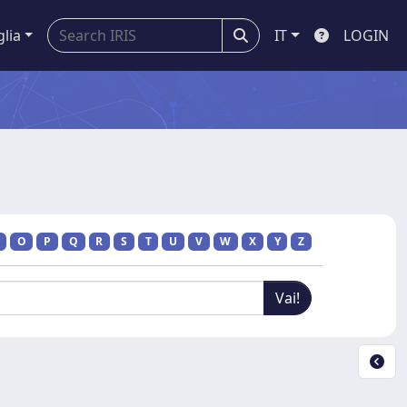
glia
IT
LOGIN
O
P
Q
R
S
T
U
V
W
X
Y
Z