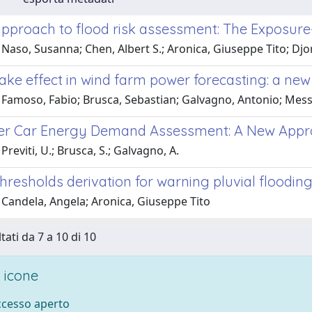
approach to flood risk assessment: The Exposure-
Naso, Susanna; Chen, Albert S.; Aronica, Giuseppe Tito; Djo
ake effect in wind farm power forecasting: a ne
 Famoso, Fabio; Brusca, Sebastian; Galvagno, Antonio; Mess
r Car Energy Demand Assessment: A New Appro
Previti, U.; Brusca, S.; Galvagno, A.
thresholds derivation for warning pluvial flooding
 Candela, Angela; Aronica, Giuseppe Tito
tati da 7 a 10 di 10
 icone
accesso aperto