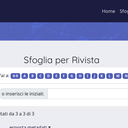
Home
Sfo
Sfoglia per Rivista
ai a:
0-9
A
B
C
D
E
F
G
H
I
J
K
L
M
N
o inserisci le iniziali:
tati da 3 a 3 di 3
esporta metadati