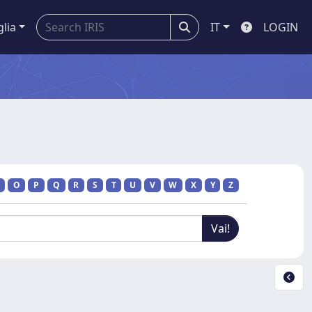
glia
IT
LOGIN
O
P
Q
R
S
T
U
V
W
X
Y
Z