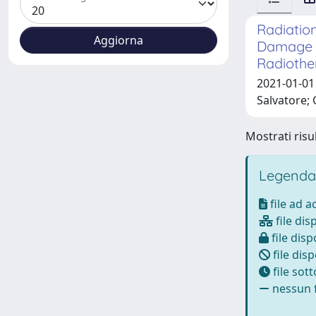
Radiation
Damage t
Radiothe
2021-01-01 
Salvatore; C
Mostrati risul
Legenda
file ad 
file dis
file disp
file disp
file sot
nessun f