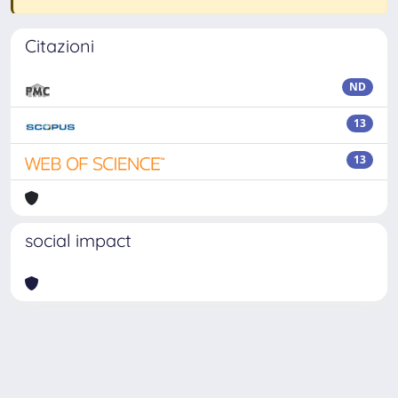
Citazioni
ND
13
13
social impact
Powered by
IRIS
-
about IRIS
-