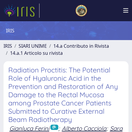
IRIS
IRIS
SIARI UNIME
14.a Contributo in Rivista
14.a.1 Articolo su rivista
Radiation Proctitis: The Potential
Role of Hyaluronic Acid in the
Prevention and Restoration of Any
Damage to the Rectal Mucosa
among Prostate Cancer Patients
Submitted to Curative External
Beam Radiotherapy
Gianluca Ferini
;
Alberto Cacciola
;
Sara