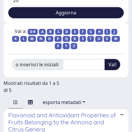
Vai a:
0-9
A
B
C
D
E
F
G
H
I
J
K
L
M
N
O
P
Q
R
S
T
U
V
W
X
Y
Z
o inserisci le iniziali:
Mostrati risultati da 1 a 5
di 5
esporta metadati
Flavonoid and Antioxidant Properties of
Fruits Belonging to the Annona and
Citrus Genera