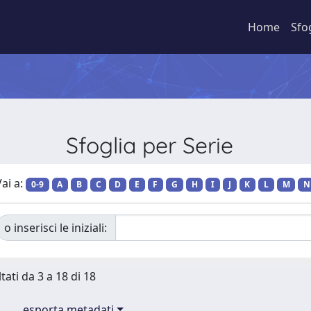
Home
Sfo
Sfoglia per Serie
ai a:
0-9
A
B
C
D
E
F
G
H
I
J
K
L
M
N
o inserisci le iniziali:
tati da 3 a 18 di 18
esporta metadati