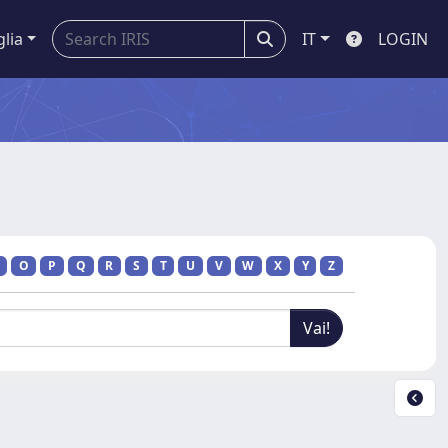
glia
IT
LOGIN
O
P
Q
R
S
T
U
V
W
X
Y
Z