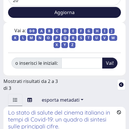
Vai a:
0-9
A
B
C
D
E
F
G
H
I
J
K
L
M
N
O
P
Q
R
S
T
U
V
W
X
Y
Z
o inserisci le iniziali:
Mostrati risultati da 2 a 3
di 3
esporta metadati
Lo stato di salute del cinema italiano in
tempi di Covid-19: un quadro di sintesi
sulle principali cifre.