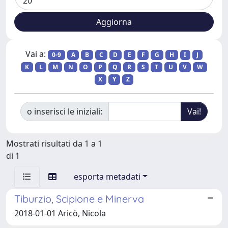
Vai a:
0-9
A
B
C
D
E
F
G
H
I
J
K
L
M
N
O
P
Q
R
S
T
U
V
W
X
Y
Z
o inserisci le iniziali:
Mostrati risultati da 1 a 1
di 1
esporta metadati
Tiburzio, Scipione e Minerva
2018-01-01 Aricò, Nicola