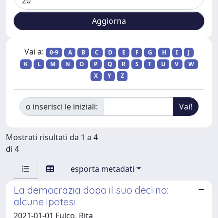
Vai a:
0-9
A
B
C
D
E
F
G
H
I
J
K
L
M
N
O
P
Q
R
S
T
U
V
W
X
Y
Z
o inserisci le iniziali:
Mostrati risultati da 1 a 4
di 4
esporta metadati
La democrazia dopo il suo declino:
alcune ipotesi
2021-01-01 Fulco, Rita