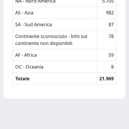
NA - Nord America
5.705
AS - Asia
982
SA - Sud America
87
Continente sconosciuto - Info sul
78
continente non disponibili
AF - Africa
59
OC - Oceania
8
Totale
21.969
Powered by
IRIS
-
about IRIS
-