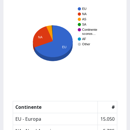
EU
NA
AS
SA
Continente
sconos…
NA
AF
Other
EU
Continente
#
EU - Europa
15.050