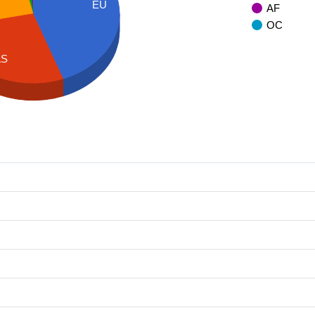
EU
AF
OC
AS