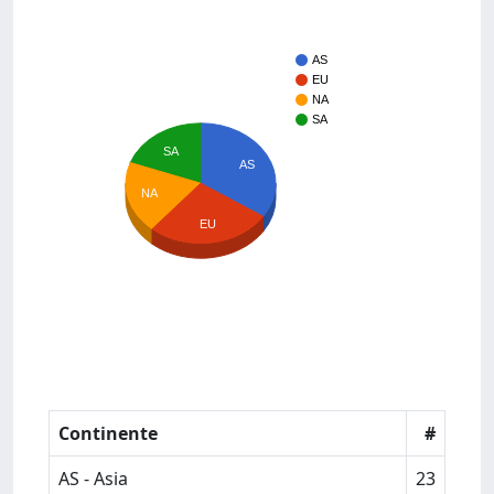
AS
EU
NA
SA
SA
AS
NA
EU
Continente
#
AS - Asia
23