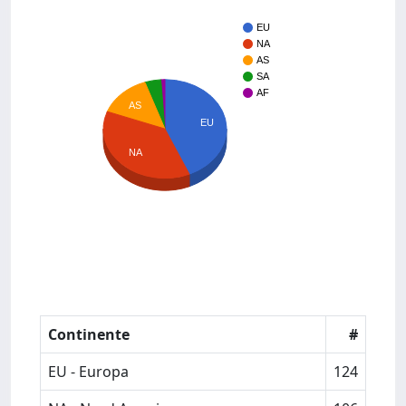
EU
NA
AS
SA
AF
AS
EU
NA
Continente
#
EU - Europa
124