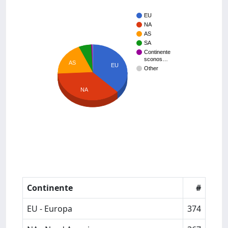
EU
NA
AS
SA
Continente
sconos…
AS
EU
Other
NA
Continente
#
EU - Europa
374