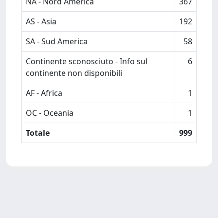
NA - Nord America
367
AS - Asia
192
SA - Sud America
58
Continente sconosciuto - Info sul
6
continente non disponibili
AF - Africa
1
OC - Oceania
1
Totale
999
Powered by
IRIS
-
about IRIS
-