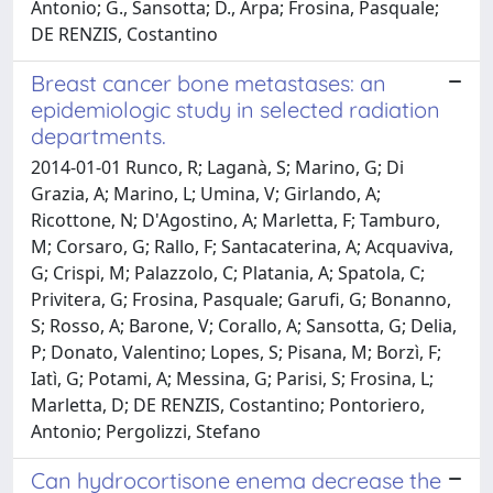
Antonio; G., Sansotta; D., Arpa; Frosina, Pasquale;
DE RENZIS, Costantino
Breast cancer bone metastases: an
epidemiologic study in selected radiation
departments.
2014-01-01 Runco, R; Laganà, S; Marino, G; Di
Grazia, A; Marino, L; Umina, V; Girlando, A;
Ricottone, N; D'Agostino, A; Marletta, F; Tamburo,
M; Corsaro, G; Rallo, F; Santacaterina, A; Acquaviva,
G; Crispi, M; Palazzolo, C; Platania, A; Spatola, C;
Privitera, G; Frosina, Pasquale; Garufi, G; Bonanno,
S; Rosso, A; Barone, V; Corallo, A; Sansotta, G; Delia,
P; Donato, Valentino; Lopes, S; Pisana, M; Borzì, F;
Iatì, G; Potami, A; Messina, G; Parisi, S; Frosina, L;
Marletta, D; DE RENZIS, Costantino; Pontoriero,
Antonio; Pergolizzi, Stefano
Can hydrocortisone enema decrease the