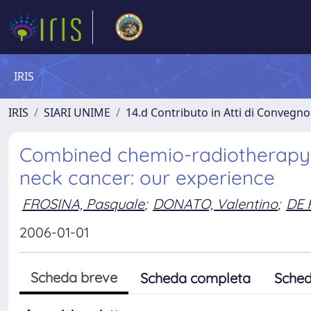
IRIS
IRIS
SIARI UNIME
14.d Contributo in Atti di Convegno
Combined chemio-radiotherapy 
neck cancer: our experience
FROSINA, Pasquale
;
DONATO, Valentino
;
DE 
2006-01-01
Scheda breve
Scheda completa
Sched