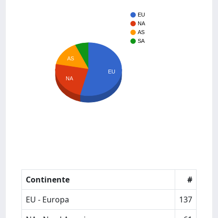
EU
NA
AS
SA
AS
EU
NA
Continente
#
EU - Europa
137