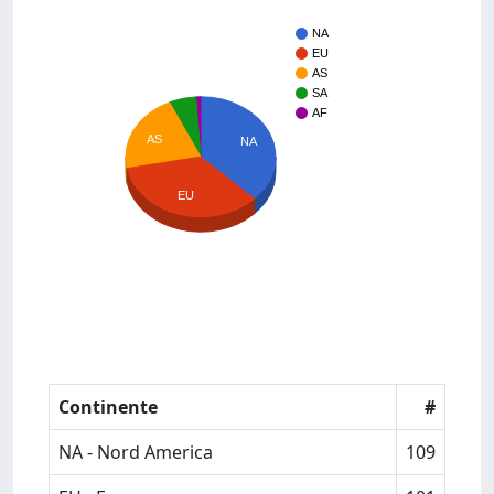
NA
EU
AS
SA
AF
AS
NA
EU
Continente
#
NA - Nord America
109