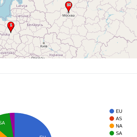
EU
AS
SA
NA
SA