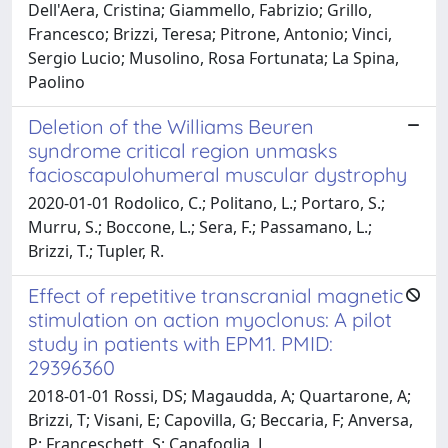
Dell'Aera, Cristina; Giammello, Fabrizio; Grillo,
Francesco; Brizzi, Teresa; Pitrone, Antonio; Vinci,
Sergio Lucio; Musolino, Rosa Fortunata; La Spina,
Paolino
Deletion of the Williams Beuren
syndrome critical region unmasks
facioscapulohumeral muscular dystrophy
2020-01-01 Rodolico, C.; Politano, L.; Portaro, S.;
Murru, S.; Boccone, L.; Sera, F.; Passamano, L.;
Brizzi, T.; Tupler, R.
Effect of repetitive transcranial magnetic
stimulation on action myoclonus: A pilot
study in patients with EPM1. PMID:
29396360
2018-01-01 Rossi, DS; Magaudda, A; Quartarone, A;
Brizzi, T; Visani, E; Capovilla, G; Beccaria, F; Anversa,
P; Franceschett, S; Canafoglia, L