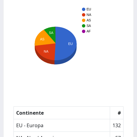
EU
NA
AS
SA
AF
SA
AS
EU
NA
Continente
#
EU - Europa
132