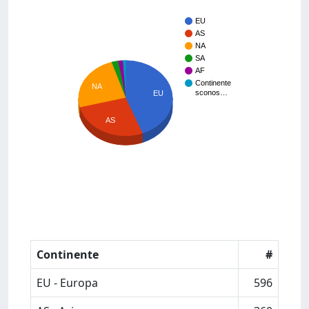
EU
AS
NA
SA
AF
Continente
NA
sconos…
EU
AS
Continente
#
EU - Europa
596